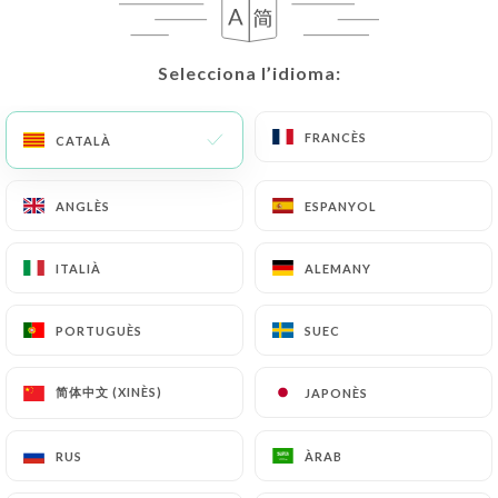
Selecciona l’idioma:
Selecciona l’idioma:
FRANCÈS
FRANCÈS
CATALÀ
CATALÀ
ANGLÈS
ANGLÈS
ESPANYOL
ESPANYOL
370 RESSENYA
ITALIÀ
ITALIÀ
ALEMANY
ALEMANY
SPÉCIALITÉS CORSES
28 Boulevard De L'Hôpital
PORTUGUÈS
PORTUGUÈS
SUEC
SUEC
75005 Paris France
简体中文 (XINÈS)
简体中文 (XINÈS)
JAPONÈS
JAPONÈS
RUS
RUS
ÀRAB
ÀRAB
Qui som?