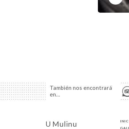
También nos encontrará
en…
INI
U Mulinu
GAL