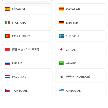
ESPAÑOL
ESPAÑOL
CATALAN
CATALAN
ITALIANO
ITALIANO
DEUTSH
DEUTSH
PORTUGUÊS
PORTUGUÊS
SUÉDOIS
SUÉDOIS
简体中文 (CHINESE)
简体中文 (CHINESE)
JAPON
JAPON
RUSSIE
RUSSIE
ARABE
ARABE
한국어 (KOREAN)
한국어 (KOREAN)
PAYS-BAS
PAYS-BAS
TCHÉQUIE
TCHÉQUIE
GRECQUE
GRECQUE