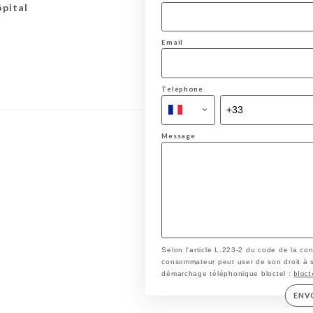
ôpital
Email
Telephone
Message
Selon l'article L.223-2 du code de la co
consommateur peut user de son droit à s'i
bloct
démarchage téléphonique bloctel :
ENV