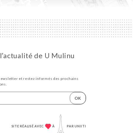
l’actualité de U Mulinu
newsletter et restez informés des prochains
ons.
OK
SITE RÉALISÉ AVEC
À
PAR
UNIITI