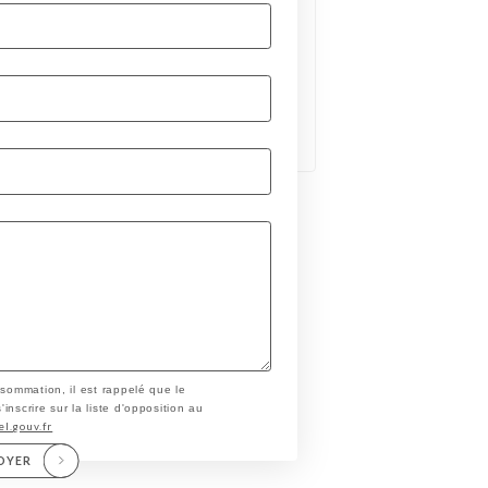
nsommation, il est rappelé que le
nscrire sur la liste d'opposition au
el.gouv.fr
OYER