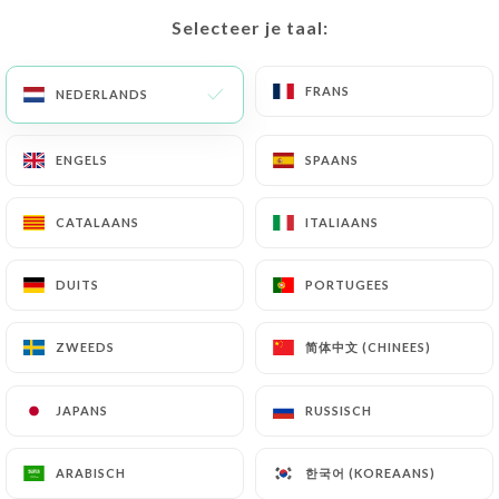
vous souhaitiez organiser un
Selecteer je taal:
Selecteer je taal:
événement professionnel, une
célébration privée ou un
mariage, notre équipe est à
FRANS
FRANS
NEDERLANDS
NEDERLANDS
votre disposition pour
privatiser notre restaurant et
vous offrir un service traiteur
ENGELS
ENGELS
SPAANS
SPAANS
de qualité dans un rayon de 30
km autour de Paris.
CATALAANS
CATALAANS
ITALIAANS
ITALIAANS
DUITS
DUITS
PORTUGEES
PORTUGEES
简体中文 (CHINEES)
简体中文 (CHINEES)
ZWEEDS
ZWEEDS
Traiteur et Privatisation
JAPANS
JAPANS
RUSSISCH
RUSSISCH
Privatisation de notre restaurant :
Le restaurant
U Mulinu
vous offre la possibilité de
한국어 (KOREAANS)
한국어 (KOREAANS)
ARABISCH
ARABISCH
privatiser entièrement son espace pour vos