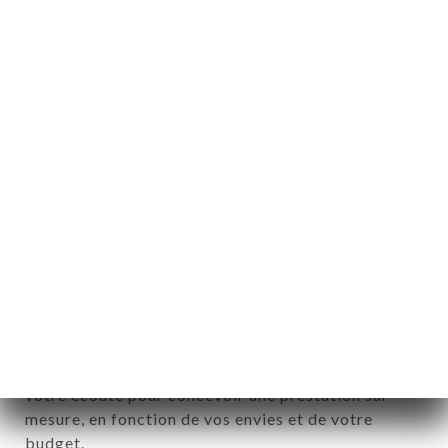
Options personnalisées :
Adaptation des menus
pour les régimes
spécifiques : végétariens, sans gluten, ou autres
restrictions alimentaires.
Organisation d'animations culinaires
:
démonstrations de découpe de charcuterie,
ateliers de préparation de cocktails corses comme
le Cap Corse ou le Muscat.
Service sur place
avec équipe dédiée : serveurs,
chef privé, et sommelier pour accompagner
chaque plat d'un vin corse adapté (Patrimonio,
Ajaccio, Figari…).
Informations pratiques et contact :
Que vous souhaitiez privatiser notre restaurant ou
bénéficier de notre service traiteur, nous restons à
votre écoute pour concevoir une prestation sur
mesure, en fonction de vos envies et de votre
budget.