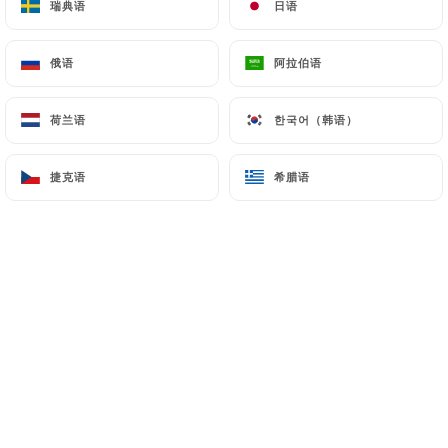
瑞典语
瑞典语
日语
日语
Planche de charcuterie
Charcuterie corse de tradition (porc nustrale élevé
俄语
俄语
阿拉伯语
阿拉伯语
à la châtaigne), affinée 24 mois.
23.00€
荷兰语
荷兰语
한국어（韩语）
한국어（韩语）
Planchette de charcuterie
捷克语
捷克语
希腊语
希腊语
La même en plus petit (pour le peureux)
12.00€
Planche mixte
Charcuterie corse de tradition (porc nustrale élevé
à la châtaigne), affinée 24 mois & fromages corses
affinés (brebis et chèvre)
24.00€