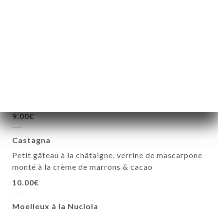
citronné, chantilly à la liqueur de clémentine et
suprêmes d'agrumes corses assaisonné de menthe
fraîche et huile d'olive
12.00€
Tiranistrellu
Crème de mascarpone à la Nuciola de Cervione &
canistrelli maison
9.00€
Castagna
Petit gâteau à la châtaigne, verrine de mascarpone
monté à la crème de marrons & cacao
10.00€
Moelleux à la Nuciola