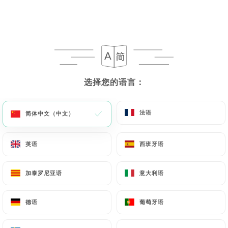
Da Sparte... O Micca
À partager... ou pas
Beignets de courgettes
Menthe, ail, nepita et sauce tomate aux herbes du
选择您的语言：
选择您的语言：
maquis
9.00€
法语
法语
简体中文（中文）
简体中文（中文）
Pain du bandit...
英语
英语
西班牙语
西班牙语
Pain toasté à la coppa, tomme de brebis corse,
tomates séchées, confiture de figue, roquette et
noisettes torréfiées
加泰罗尼亚语
加泰罗尼亚语
意大利语
意大利语
Supplément braquage +2.00€ (la version à la
truffe)
德语
德语
葡萄牙语
葡萄牙语
12.00€